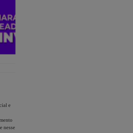
ial e
umento
e nesse