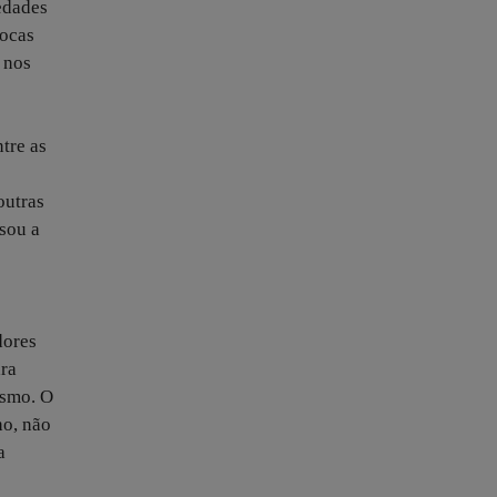
edades
rocas
 nos
tre as
outras
sou a
dores
ara
ismo. O
ho, não
a