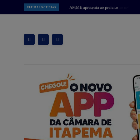
FipZap: SC perde liderança no m²
ÚLTIMAS NOTÍCIAS
mais caro do Brasil, mas segue com
4 cidades entre as 5 mais
valorizadas