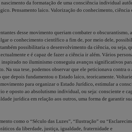
 nascimento da formatação de uma consciência individual autô
gico. Pensamento laico. Valorização do conhecimento, ciência 
sentantes desse movimento queriam combater o obscurantismo, 
gar o conhecimento científico a fim de, por meio dele, possibil
ambém possibilitaria o desenvolvimento da ciência, ou seja, q
ectualmente e é capaz de fazer a ciência ir além. Vários person
, inspirado no iluminismo conseguiu avanços significativos par
o. Na sua tese, podemos observar que ele peticionava contra o
, o que depois fundamentou o Estado laico, teoricamente. Voltari
movimento para organizar o Estado Jurídico, estimular a consc
io e oposto ao absolutismo individual, ou seja: consciente e ca
aldade jurídica em relação aos outros, uma forma de garantir su
mento como o “Século das Luzes”, “Ilustração” ou “Esclareci
ticos da liberdade, justiça, igualdade, fraternidade e