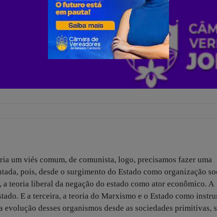
teria um viés comum, de comunista, logo, precisamos fazer uma
tada, pois, desde o surgimento do Estado como organização soc
, a teoria liberal da negação do estado como ator econômico. A
tado. E a terceira, a teoria do Marxismo e o Estado como instr
a evolução desses organismos desde as sociedades primitivas, s