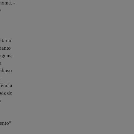
noma. -
e
a
itar o
uanto
agens,
a
 abuso
e
iência
paz de
a
mento”