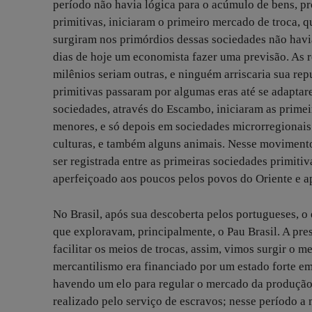
período não havia lógica para o acúmulo de bens, p
primitivas, iniciaram o primeiro mercado de troca, 
surgiram nos primórdios dessas sociedades não havi
dias de hoje um economista fazer uma previsão. As 
milênios seriam outras, e ninguém arriscaria sua re
primitivas passaram por algumas eras até se adapta
sociedades, através do Escambo, iniciaram as primei
menores, e só depois em sociedades microrregionais.
culturas, e também alguns animais. Nesse movimento
ser registrada entre as primeiras sociedades primiti
aperfeiçoado aos poucos pelos povos do Oriente e a
No Brasil, após sua descoberta pelos portugueses, o
que exploravam, principalmente, o Pau Brasil. A pr
facilitar os meios de trocas, assim, vimos surgir o 
mercantilismo era financiado por um estado forte em
havendo um elo para regular o mercado da produção
realizado pelo serviço de escravos; nesse período a 