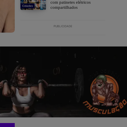
com patinetes elétricos
Cidades
compartilhados
PUBLICIDADE