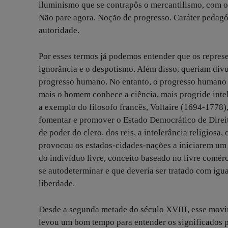
iluminismo que se contrapôs o mercantilismo, com o
Não pare agora. Noção de progresso. Caráter pedagó
autoridade.
Por esses termos já podemos entender que os repre
ignorância e o despotismo. Além disso, queriam divul
progresso humano. No entanto, o progresso humano t
mais o homem conhece a ciência, mais progride intel
a exemplo do filosofo francês, Voltaire (1694-1778)
fomentar e promover o Estado Democrático de Direit
de poder do clero, dos reis, a intolerância religiosa
provocou os estados-cidades-nações a iniciarem um 
do indivíduo livre, conceito baseado no livre comérc
se autodeterminar e que deveria ser tratado com igu
liberdade.
Desde a segunda metade do século XVIII, esse movi
levou um bom tempo para entender os significados prá