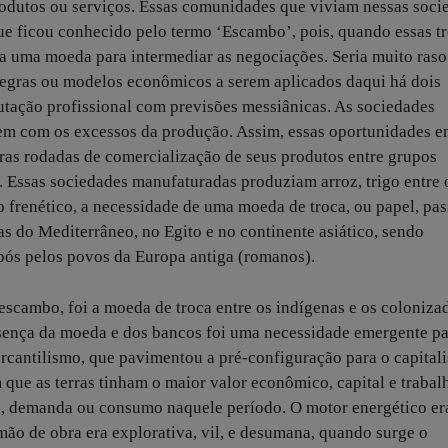
rodutos ou serviços. Essas comunidades que viviam nessas soci
que ficou conhecido pelo termo ‘Escambo’, pois, quando essas t
a uma moeda para intermediar as negociações. Seria muito raso
regras ou modelos econômicos a serem aplicados daqui há dois
putação profissional com previsões messiânicas. As sociedades
rem com os excessos da produção. Assim, essas oportunidades en
ras rodadas de comercialização de seus produtos entre grupos
 Essas sociedades manufaturadas produziam arroz, trigo entre 
 frenético, a necessidade de uma moeda de troca, ou papel, pas
vas do Mediterrâneo, no Egito e no continente asiático, sendo
pós pelos povos da Europa antiga (romanos).
 escambo, foi a moeda de troca entre os indígenas e os coloniza
esença da moeda e dos bancos foi uma necessidade emergente p
mercantilismo, que pavimentou a pré-configuração para o capital
 que as terras tinham o maior valor econômico, capital e trabal
, demanda ou consumo naquele período. O motor energético er
mão de obra era explorativa, vil, e desumana, quando surge o