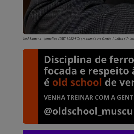
José Santana - jornalista (DRT 3982/SC) graduando em Gestão Pública (Unint