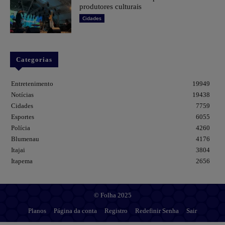
produtores culturais
Cidades
Categorias
Entretenimento
19949
Notícias
19438
Cidades
7759
Esportes
6055
Polícia
4260
Blumenau
4176
Itajai
3804
Itapema
2656
© Folha 2025
Planos
Página da conta
Registro
Redefinir Senha
Sair