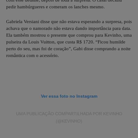
com esse detalhe, depois de toda a surpresa. O casal decidiu
pedir hambúrgueres e comeram os lanches mesmo.
Gabriela Versiani disse que não estava esperando a surpresa, pois
achava que o namorado não estava dando importância para data.
Ela também mostrou o presente que comprou para Kevinho, uma
pulseira da Louis Vuitton, que custa R$ 1720. “Ficou humilde
perto do seu, mas foi de coração”, Gabi disse comprando a noite
romântica com o acessório.
Ver essa foto no Instagram
UMA PUBLICAÇÃO COMPARTILHADA POR KEVINHO
(@KEVINHO)