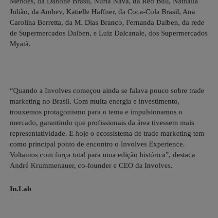
Mendes, da Danone Brasil, Núria Nava, da Red Bull, Nathalia
Julião, da Ambev, Katielle Haffner, da Coca-Cola Brasil, Ana
Carolina Berretta, da M. Dias Branco, Fernanda Dalben, da rede
de Supermercados Dalben, e Luiz Dalcanale, dos Supermercados
Myatã.
“Quando a Involves começou ainda se falava pouco sobre trade
marketing no Brasil. Com muita energia e investimento,
trouxemos protagonismo para o tema e impulsionamos o
mercado, garantindo que profissionais da área tivessem mais
representatividade. E hoje o ecossistema de trade marketing tem
como principal ponto de encontro o Involves Experience.
Voltamos com força total para uma edição histórica”, destaca
André Krummenauer, co-founder e CEO da Involves.
In.Lab