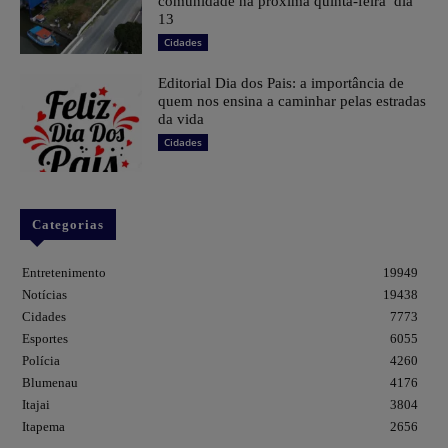
comunidade na próxima quinta-feira dia
13
Cidades
Editorial Dia dos Pais: a importância de
quem nos ensina a caminhar pelas estradas
da vida
Cidades
Categorias
Entretenimento
19949
Notícias
19438
Cidades
7773
Esportes
6055
Polícia
4260
Blumenau
4176
Itajai
3804
Itapema
2656