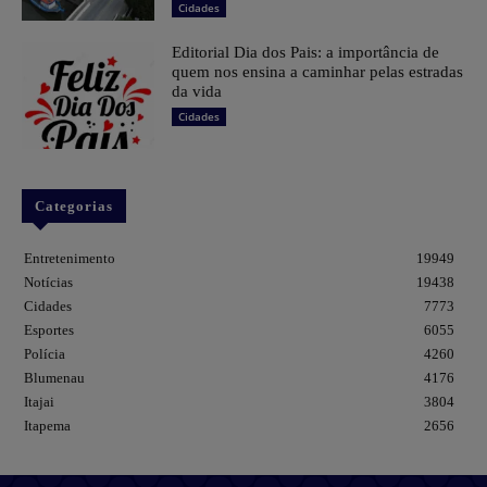
Cidades
Editorial Dia dos Pais: a importância de
quem nos ensina a caminhar pelas estradas
da vida
Cidades
Categorias
Entretenimento
19949
Notícias
19438
Cidades
7773
Esportes
6055
Polícia
4260
Blumenau
4176
Itajai
3804
Itapema
2656