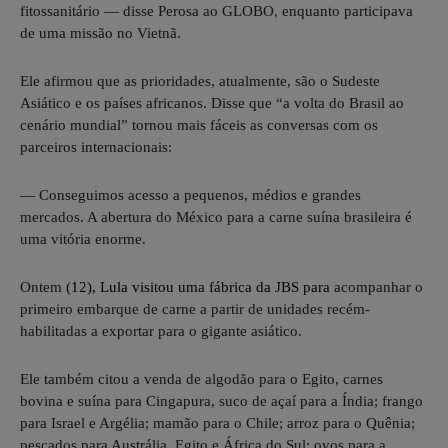
fitossanitário — disse Perosa ao GLOBO, enquanto participava
de uma missão no Vietnã.
Ele afirmou que as prioridades, atualmente, são o Sudeste
Asiático e os países africanos. Disse que “a volta do Brasil ao
cenário mundial” tornou mais fáceis as conversas com os
parceiros internacionais:
— Conseguimos acesso a pequenos, médios e grandes
mercados. A abertura do México para a carne suína brasileira é
uma vitória enorme.
Ontem
(12),
Lula
visitou uma fábrica da JBS
para
acompanhar o
primeiro embarque de carne a partir de unidades recém-
habilitadas a exportar para o gigante asiático.
Ele também citou a venda de algodão para o Egito, carnes
bovina e suína para Cingapura, suco de açaí para a Índia; frango
para Israel e Argélia; mamão para o Chile; arroz para o Quênia;
pescados para Austrália, Egito e África do Sul; ovos para a