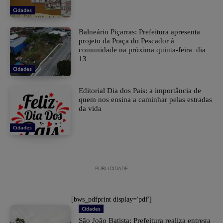
Cidades
Balneário Piçarras: Prefeitura apresenta
projeto da Praça do Pescador à
comunidade na próxima quinta-feira dia
13
Cidades
Editorial Dia dos Pais: a importância de
quem nos ensina a caminhar pelas estradas
da vida
Cidades
PUBLICIDADE
[bws_pdfprint display='pdf']
Cidades
São João Batista: Prefeitura realiza entrega