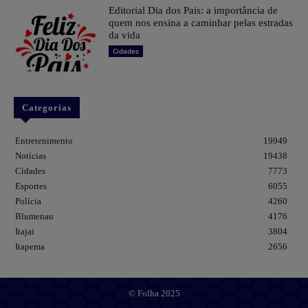
Editorial Dia dos Pais: a importância de
quem nos ensina a caminhar pelas estradas
da vida
Cidades
Categorias
Entretenimento
19949
Notícias
19438
Cidades
7773
Esportes
6055
Polícia
4260
Blumenau
4176
Itajai
3804
Itapema
2656
© Folha 2025