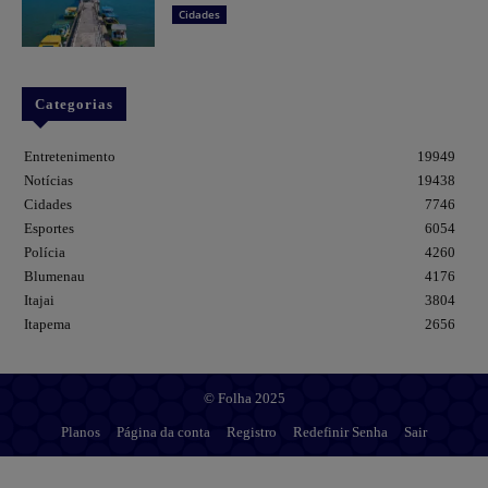
Cidades
Categorias
Entretenimento
19949
Notícias
19438
Cidades
7746
Esportes
6054
Polícia
4260
Blumenau
4176
Itajai
3804
Itapema
2656
© Folha 2025
Planos
Página da conta
Registro
Redefinir Senha
Sair