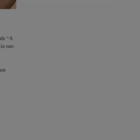
 de “A
iu nas
ram