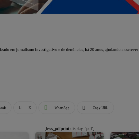
lizado em jornalismo investigativo e de denúncias, há 20 anos, ajudando a escrever
book
X
WhatsApp
Copy URL
[bws_pdfprint display='pdf']