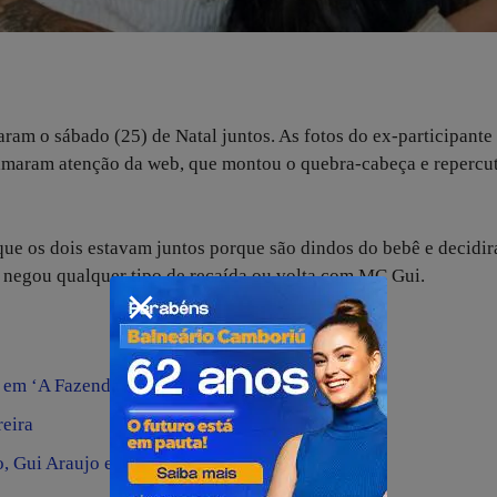
ram o sábado (25) de Natal juntos. As fotos do ex-participante
amaram atenção da web, que montou o quebra-cabeça e repercut
que os dois estavam juntos porque são dindos do bebê e decidi
na negou qualquer tipo de recaída ou volta com MC Gui.
 em ‘A Fazenda 13’
reira
o, Gui Araujo e MC Gui