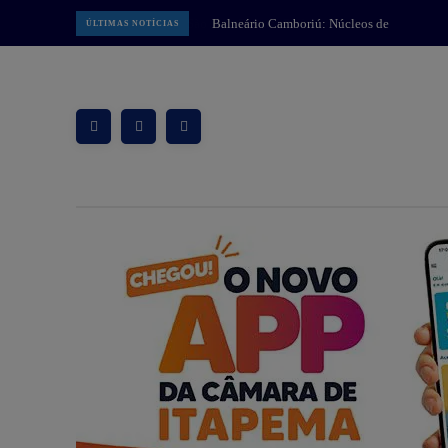
Balneário Camboriú: Núcleos de
ÚLTIMAS NOTÍCIAS
Educação Infantil de BC realizam
programação em alusão ao Dia dos
Pais