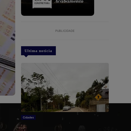
PUBLICIDADE
Ultima notícia
Cidades
São João Batista: Prefeitura realiza entrega
oficial de pavimentação na Ribanceira do Norte