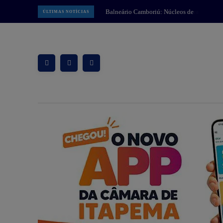
Balneário Piçarras: Prefeitura
ÚLTIMAS NOTÍCIAS
apresenta projeto da Praça do
Pescador à comunidade na próxima
quinta-feira dia 13