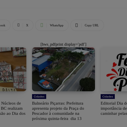
book
X
WhatsApp
Copy URL
[bws_pdfprint display='pdf']
Cidades
Cidades
 Núcleos de
Balneário Piçarras: Prefeitura
Editorial Dia d
e BC realizam
apresenta projeto da Praça do
importância d
são ao Dia dos
Pescador à comunidade na
caminhar pelas
próxima quinta-feira dia 13