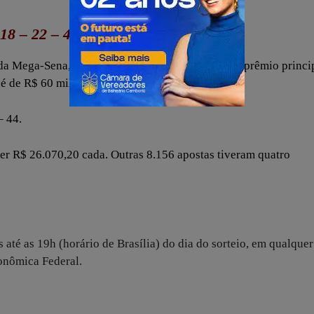
18 – 22 – 44
 Mega-Sena, realizado nesta terça-feira (13). O prêmio princi
 é de R$ 60 milhões.
– 44.
er R$ 26.070,20 cada. Outras 8.156 apostas tiveram quatro
 até as 19h (horário de Brasília) do dia do sorteio, em qualquer
conômica Federal.