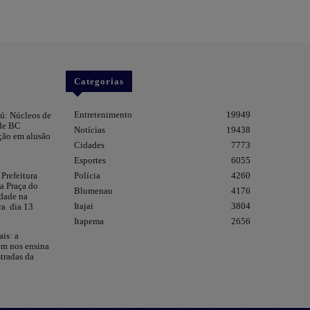
Categorias
Entretenimento
19949
ú: Núcleos de
 de BC
Notícias
19438
ção em alusão
Cidades
7773
Esportes
6055
 Prefeitura
Polícia
4260
da Praça do
Blumenau
4176
dade na
Itajai
3804
ra dia 13
Itapema
2656
ais: a
em nos ensina
tradas da