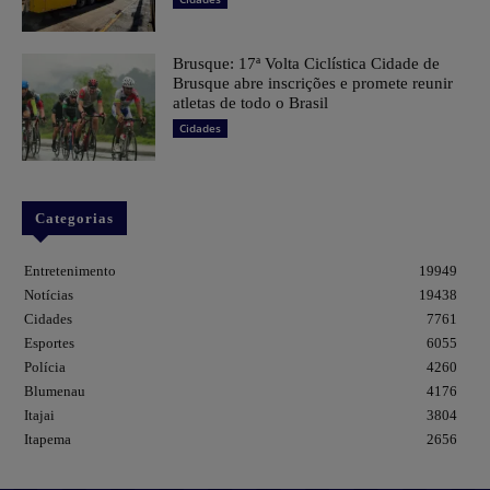
Brusque: 17ª Volta Ciclística Cidade de
Brusque abre inscrições e promete reunir
atletas de todo o Brasil
Cidades
Categorias
Entretenimento
19949
Notícias
19438
Cidades
7761
Esportes
6055
Polícia
4260
Blumenau
4176
Itajai
3804
Itapema
2656