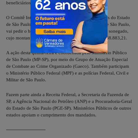
beneficiários finais fossem identificados.
O Comitê Interinstitucional de Recuperação de Ativos do Estado
de São Paulo (CIRA/SP), da Secretaria da Fazenda de São Paulo,
vai pedir o bloqueio de bens para recuperar o tributo sonegado,
cujo montante atualizado é estimado em R$ 7.672.938.883,21.
A ação desta quinta-feira é coordenada pelo Ministério Público
de São Paulo (MP-SP), por meio do Grupo de Atuação Especial
de Combate ao Crime Organizado (Gaeco). Também participam
o Ministério Público Federal (MPF) e as polícias Federal, Civil e
Militar de São Paulo.
Fazem parte ainda a Receita Federal, a Secretaria da Fazenda de
SP, a Agência Nacional do Petróleo (ANP) e a Procuradoria-Geral
do Estado de São Paulo (PGE-SP). Ministérios Públicos de outros
estados apoiam o cumprimento dos mandados.
————————–