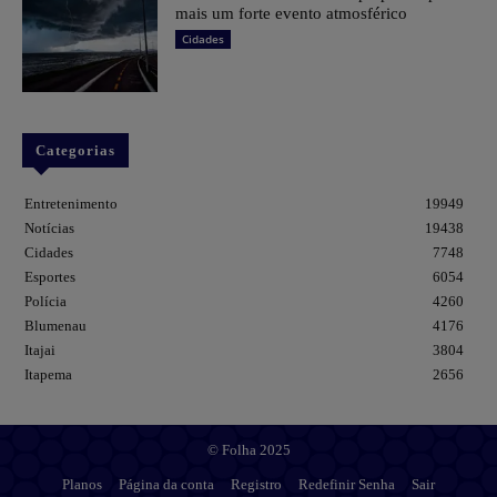
mais um forte evento atmosférico
Cidades
Categorias
Entretenimento
19949
Notícias
19438
Cidades
7748
Esportes
6054
Polícia
4260
Blumenau
4176
Itajai
3804
Itapema
2656
© Folha 2025
Planos
Página da conta
Registro
Redefinir Senha
Sair