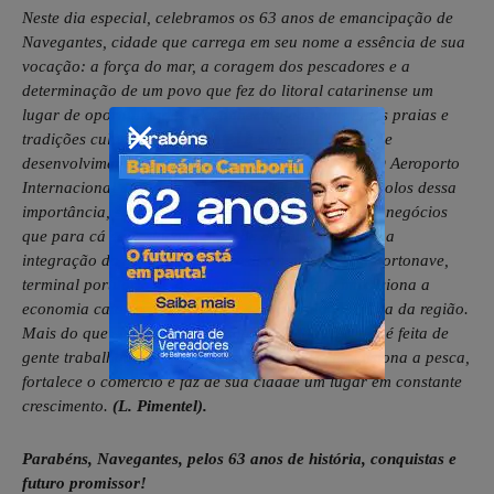
Neste dia especial, celebramos os 63 anos de emancipação de
Navegantes, cidade que carrega em seu nome a essência de sua
vocação: a força do mar, a coragem dos pescadores e a
determinação de um povo que fez do litoral catarinense um
lugar de oportunidades. Reconhecida por suas belas praias e
tradições culturais, Navegantes é também um polo de
desenvolvimento estratégico para Santa Catarina. O Aeroporto
Internacional de Navegantes é um dos grandes símbolos dessa
importância, sendo porta de entrada para turistas e negócios
que para cá se deslocam, além de elo fundamental na
integração do estado com o Brasil e o mundo; e a Portonave,
terminal portuário de destaque nacional, que impulsiona a
economia catarinense e fortalece a vocação marítima da região.
Mais do que sua relevância econômica, Navegantes é feita de
gente trabalhadora, que preserva tradições, impulsiona a pesca,
fortalece o comércio e faz de sua cidade um lugar em constante
crescimento.
(L. Pimentel).
Parabéns, Navegantes, pelos 63 anos de história, conquistas e
futuro promissor!