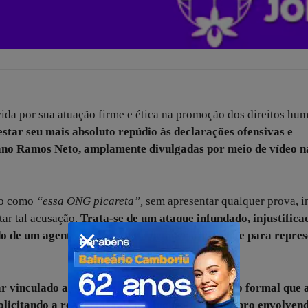
da por sua atuação firme e ética na promoção dos direitos hu
star seu mais absoluto repúdio às declarações ofensivas e
iano Ramos Neto, amplamente divulgadas por meio de vídeo n
ivo como
“essa ONG picareta”,
sem apresentar qualquer prova, i
ar tal acusação.
Trata-se de um ataque infundado, injustifica
o de um agente público eleito democraticamente para repres
r vinculado a uma possível retaliação ao pedido formal que 
solicitando a reabertura de um inquérito de estupro envolve