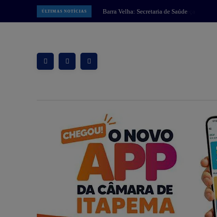
Guaramirim: Prefeitura começa
ÚLTIMAS NOTÍCIAS
implantar Muralha Digital com 78
câmeras