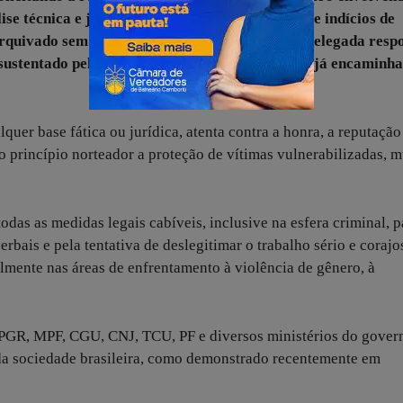
se técnica e jurídica, apresentou vícios graves e indícios de
arquivado sem a devida diligência por parte da delegada resp
e sustentado pela equipe da ONG em documentos já encaminha
uer base fática ou jurídica, atenta contra a honra, a reputação
 princípio norteador a proteção de vítimas vulnerabilizadas, m
das as medidas legais cabíveis, inclusive na esfera criminal, p
rbais e pela tentativa de deslegitimar o trabalho sério e coraj
lmente nas áreas de enfrentamento à violência de gênero, à
 PGR, MPF, CGU, CNJ, TCU, PF e diversos ministérios do gover
 da sociedade brasileira, como demonstrado recentemente em