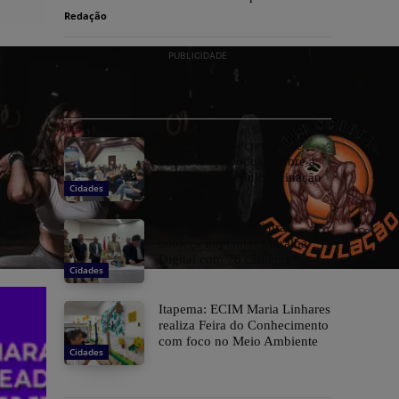
Redação
PUBLICIDADE
Barra Velha: Secretaria de
Saúde lança podcast sobre a
campanha de Multivacinação
Cidades
Guaramirim: Prefeitura
começa implantar Muralha
Digital com 78 câmeras
Cidades
Itapema: ECIM Maria Linhares
realiza Feira do Conhecimento
com foco no Meio Ambiente
Cidades