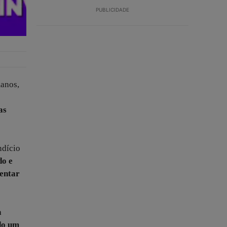
PUBLICIDADE
manos,
as
ndício
do e
entar
a
ndo um