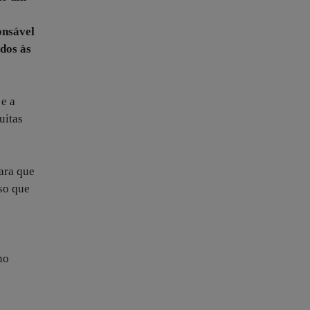
onsável
dos às
 e a
uitas
ara que
oso que
no