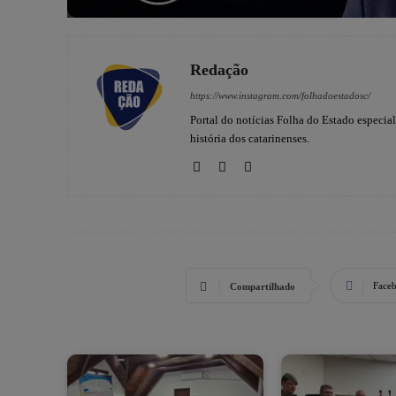
Redação
https://www.instagram.com/folhadoestadosc/
Portal do notícias Folha do Estado especia
história dos catarinenses.
Face
Compartilhado