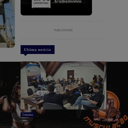
PUBLICIDADE
Ultima notícia
Cidades
Barra Velha: Secretaria de Saúde lança podcast
sobre a campanha de Multivacinação