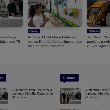
Cidades
CONASA
ura começa
Itapema: ECIM Maria Linhares
Av. Nereu Ramo
igital com 78
realiza Feira do Conhecimento com
parcial para ob
foco no Meio Ambiente
e 16 de agosto
ar
Ultimas
Guaramirim: Prefeitura começa
Guaramirim: Prefe
implantar Muralha Digital com
implantar Muralha
78 câmeras
78 câmeras