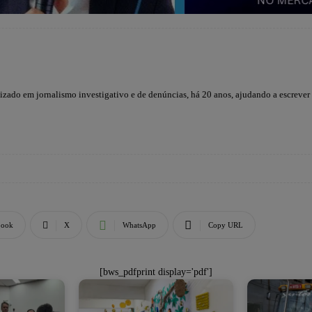
lizado em jornalismo investigativo e de denúncias, há 20 anos, ajudando a escrever
book
X
WhatsApp
Copy URL
[bws_pdfprint display='pdf']