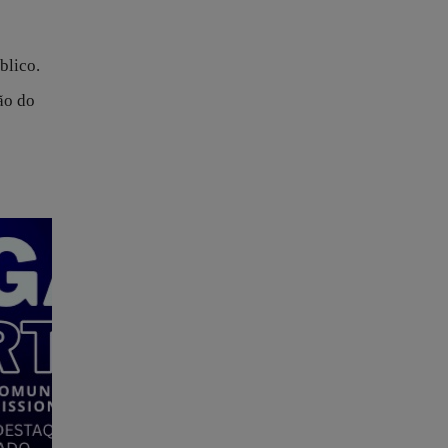
blico.
ção do