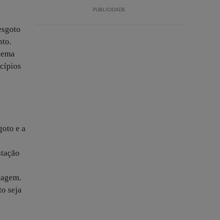
PUBLICIDADE
esgoto
nto.
apema
cípios
goto e a
stação
nagem.
o seja