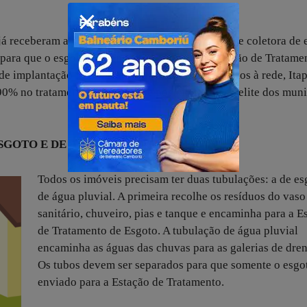
já receberam a comunicação para a conexão à rede coletora de 
para que o esgoto seja encaminhado para a Estação de Tratame
de implantação finalizada e dos imóveis conectados à rede, It
90% no tratamento de esgoto, se posicionando na elite dos muni
SGOTO E DE ÁGUAS PLUVIAIS
Todos os imóveis precisam ter duas tubulações: a de es
de água pluvial. A primeira recolhe os resíduos do vaso
sanitário, chuveiro, pias e tanque e encaminha para a E
de Tratamento de Esgoto. A tubulação de água pluvial
encaminha as águas das chuvas para as galerias de dre
Os tubos devem ser separados para que somente o esgot
enviado para a Estação de Tratamento.