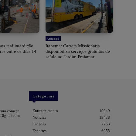
Cidades
s terá interdição
Itapema: Carreta Missionária
ras entre os dias 14
disponibiliza serviços gratuitos de
saúde no Jardim Praiamar
Categorias
Entretenimento
19949
itura começa
 Digital com
Notícias
19438
Cidades
7763
Esportes
6055