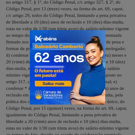
no artigo 317, § 1º, do Código Penal, c/c artigo 327, § 2º, do
Código Penal, por 13 (treze) vezes, na forma do art. 69, caput,
c/c artigo 29, todos do Código Penal, limitando a pena privativa
de liberdade a 10 (dez) anos de reclusão e 10 (dez) dias-multa,
estas no valor de 1/30 (um trinta avos) do salário-mínimo vigente
ao tempo do fato, devido ao acordo de colaboração premiada
firmado nos autos n. *, com regime de cumprimento de pena e
formas de progressão conforme termos de acordo homologado;
d) condenar * à pena privativa de liberdade de 10 (dez) meses e
20 (vinte) dias de reclusão, em regime inicial aberto, e 10 (dez)
dias-multa, estas no valor de 1/30 (um trinta avos) do salário
mínimo vigente ao tempo do fato, pela prática do disposto no
artigo 317, c/c artigo 327, § 2º, ambos do Código Penal; e)
condenar * à pena privativa de liberdade de 30 (trinta) anos de
reclusão em regime inicial fechado e 10 (dez) dias-multa, pela
prática dos crimes dispostos no artigo 333, parágrafo único, do
Código Penal, por 15 (quinze) vezes, na forma do art. 69, caput,
igualmente do Código Penal, limitando a pena privativa de
liberdade a 20 (vinte) anos de reclusão e 10 (dez) dias-multa,
estas no valor de 1/30 (um trinta avos) do salário-mínimo vigente
ao tempo do fato, devido ao acordo de colaboração premiada