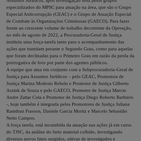
Assuntos Jurídicos, após investigação feita pelos grupos
especializados do MPSC para atuação na área, que são o Grupo
Especial Anticorrupção (GEAC) e o Grupo de Atuação Especial
de Combate às Organizações Criminosas (GAECO). Para fazer
frente ao crescente volume de trabalho decorrente da Operação,
no mês de agosto de 2022, a Procuradoria-Geral de Justiça
instituiu uma força-tarefa tanto para o acompanhamento das
ações que tramitam perante o Segundo Grau, como para aquelas
que foram declinadas para o Primeiro Grau em razão da perda da
prerrogativa de foro por parte dos agentes públicos.
A equipe que atua em conjunto com a Subprocuradoria-Geral de
Justiça para Assuntos Jurídicos – pelo GEAC, Promotora de
Justiça Marina Modesto Rebelo e Promotor de Justiça Gilberto
Assink de Souza e pelo GAECO, Promotor de Justiça Marcio
Andre Zattar Cota e Promotor de Justiça Diego Roberto Barbiero
-, hoje também é integrada pelos Promotores de Justiça Juliana
Ramthun Frasson, Daniele Garcia Moritz e Marcelo Sebastião
Netto Campos.
A força tarefa, está incumbida da atuação nas ações já em curso
do TJSC, da análise do farto material colhido, investigando
diversos novos fatos surgidos, oitivas de investigados e