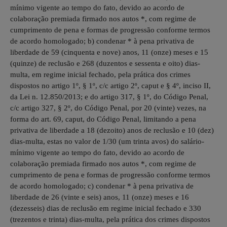
mínimo vigente ao tempo do fato, devido ao acordo de
colaboração premiada firmado nos autos *, com regime de
cumprimento de pena e formas de progressão conforme termos
de acordo homologado; b) condenar * à pena privativa de
liberdade de 59 (cinquenta e nove) anos, 11 (onze) meses e 15
(quinze) de reclusão e 268 (duzentos e sessenta e oito) dias-
multa, em regime inicial fechado, pela prática dos crimes
dispostos no artigo 1º, § 1º, c/c artigo 2º, caput e § 4º, inciso II,
da Lei n. 12.850/2013; e do artigo 317, § 1º, do Código Penal,
c/c artigo 327, § 2º, do Código Penal, por 20 (vinte) vezes, na
forma do art. 69, caput, do Código Penal, limitando a pena
privativa de liberdade a 18 (dezoito) anos de reclusão e 10 (dez)
dias-multa, estas no valor de 1/30 (um trinta avos) do salário-
mínimo vigente ao tempo do fato, devido ao acordo de
colaboração premiada firmado nos autos *, com regime de
cumprimento de pena e formas de progressão conforme termos
de acordo homologado; c) condenar * à pena privativa de
liberdade de 26 (vinte e seis) anos, 11 (onze) meses e 16
(dezesseis) dias de reclusão em regime inicial fechado e 330
(trezentos e trinta) dias-multa, pela prática dos crimes dispostos