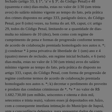
fechado (artigo 33, § 1°, ‘a’ e § 3º, do Código Penal) e 48
(quarenta e oito) dias-multa, estas no valor de 1/30 (um trinta
avos) do salário mínimo vigente ao tempo do fato, pela prática
dos crimes dispostos no artigo 333, parágrafo único, do Código
Penal, por 8 (oito) vezes, na forma do art. 69, caput, c/c artigo
29, todos do Código Penal, limitando-se a quantidade de dias-
multa no número de 10 (dez), bem como com regime de
cumprimento de pena e formas de progressão conforme termos
de acordo de colaboração premiada homologado nos autos n. *;
j) condenar * à pena privativa de liberdade de 1 (um) ano e 4
(quatro) meses de reclusão, em regime inicial fechado, e 6 (seis)
dias-multa, estas no valor de 1/30 (um trinta) avos do salário
mínimo vigente ao tempo do fato, pela prática do disposto no
artigo 333, caput, do Código Penal, com forma de progressão de
regime conforme termos de acordo de colaboração premiada
homologado nos autos n. *; k) decretar o perdimento do proveito
e produto das condutas criminosas de *, *e * no valor de R$
1.682.730,00 (um milhão, seiscentos e oitenta e dois mil,
setecentos e trinta reais), valores esses já depositados em Juízo,
com a consequente imediata intimação do Município de Itapoá,
ante a concordância defensiva, para apresentar dados de conta