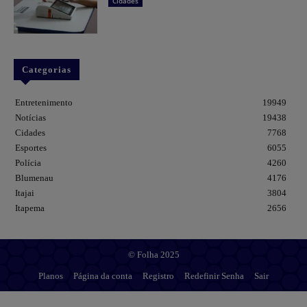
Cidades
Categorias
Entretenimento
19949
Notícias
19438
Cidades
7768
Esportes
6055
Polícia
4260
Blumenau
4176
Itajai
3804
Itapema
2656
© Folha 2025
Planos
Página da conta
Registro
Redefinir Senha
Sair