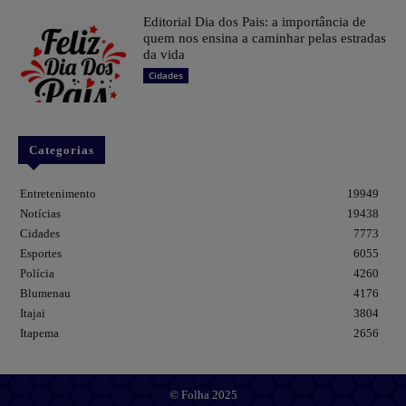
Editorial Dia dos Pais: a importância de
quem nos ensina a caminhar pelas estradas
da vida
Cidades
Categorias
Entretenimento
19949
Notícias
19438
Cidades
7773
Esportes
6055
Polícia
4260
Blumenau
4176
Itajai
3804
Itapema
2656
© Folha 2025