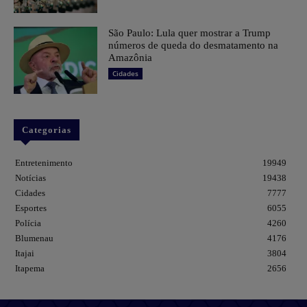
São Paulo: Lula quer mostrar a Trump
números de queda do desmatamento na
Amazônia
Cidades
Categorias
Entretenimento
19949
Notícias
19438
Cidades
7777
Esportes
6055
Polícia
4260
Blumenau
4176
Itajai
3804
Itapema
2656