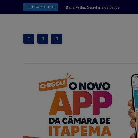
Guaramirim: Prefeitura começa
ÚLTIMAS NOTÍCIAS
implantar Muralha Digital com 78
câmeras