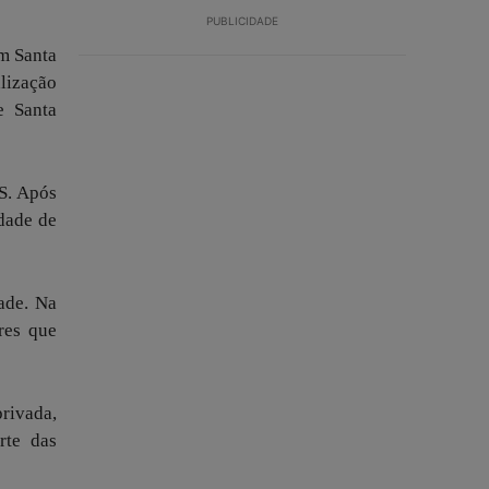
PUBLICIDADE
em Santa
alização
e Santa
S. Após
idade de
ade. Na
res que
rivada,
rte das