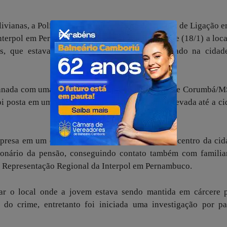
vianas, a Polícia Federal, por meio do Oficialato de Ligação 
nterpol em Pernambuco, conseguiu viabilizar hoje (18/1) a loc
os, que estava sendo mantida em cárcere privado na cidad
enganada com uma proposta de emprego na cidade de Corumbá/M
oi posta em um veículo, contra a sua vontade, e levada até a c
presa em um quarto de uma pensão próxima ao centro da cid
ionário da pensão, conseguindo contato também com familia
a Representação Regional da Interpol em Pernambuco.
car o local onde a jovem estava sendo mantida em cárcere p
 do crime, entretanto foi iniciada uma investigação por pa