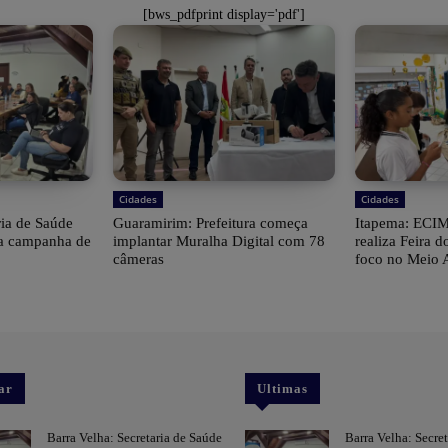
[bws_pdfprint display='pdf']
Cidades
Cidades
ria de Saúde
Guaramirim: Prefeitura começa
Itapema: ECIM
 a campanha de
implantar Muralha Digital com 78
realiza Feira
câmeras
foco no Meio 
ar
Ultimas
Barra Velha: Secretaria de Saúde
Barra Velha: Secre