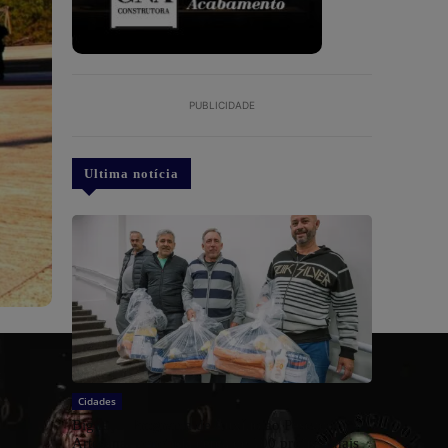
PUBLICIDADE
Ultima notícia
Cidades
Biguaçu: Programa de Auxílio ao Pescador
Artesanal beneficia cerca de 100 profissionais