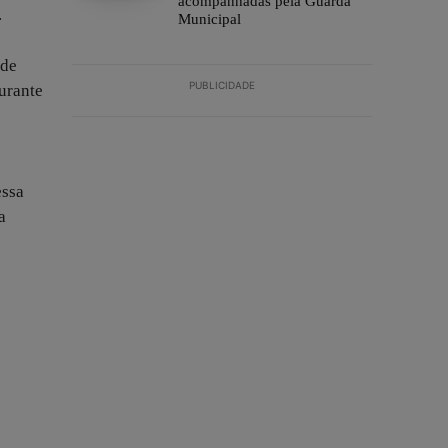
acompanhadas pela Guarda
.
Municipal
 de
PUBLICIDADE
urante
essa
a