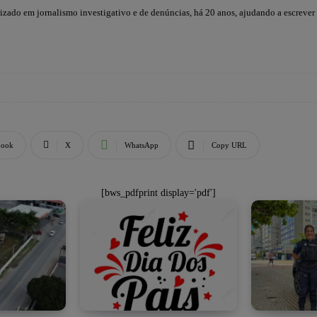
lizado em jornalismo investigativo e de denúncias, há 20 anos, ajudando a escrever
book
X
WhatsApp
Copy URL
[bws_pdfprint display='pdf']