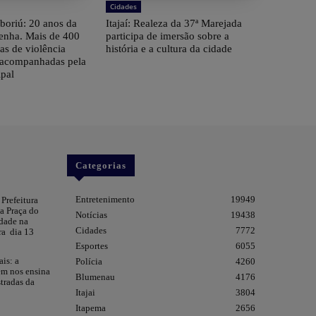
Cidades
boriú: 20 anos da
Itajaí: Realeza da 37ª Marejada
Penha. Mais de 400
participa de imersão sobre a
as de violência
história e a cultura da cidade
 acompanhadas pela
pal
Categorias
Entretenimento
19949
 Prefeitura
da Praça do
Notícias
19438
dade na
Cidades
7772
ra dia 13
Esportes
6055
ais: a
Polícia
4260
em nos ensina
Blumenau
4176
tradas da
Itajai
3804
Itapema
2656