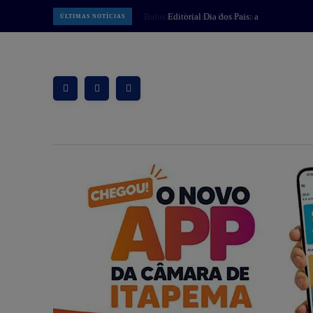
Editorial Dia dos Pais: a
ÚLTIMAS NOTÍCIAS
importância de quem nos ensina a
caminhar pelas estradas da vida