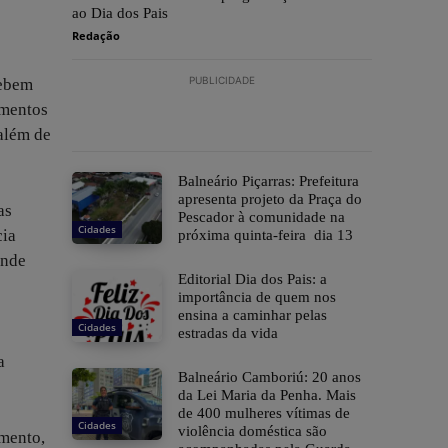
ao Dia dos Pais
Redação
PUBLICIDADE
cebem
imentos
 além de
Balneário Piçarras: Prefeitura
apresenta projeto da Praça do
as
Pescador à comunidade na
Cidades
cia
próxima quinta-feira dia 13
ande
Editorial Dia dos Pais: a
importância de quem nos
ensina a caminhar pelas
Cidades
estradas da vida
a
Balneário Camboriú: 20 anos
da Lei Maria da Penha. Mais
de 400 mulheres vítimas de
Cidades
violência doméstica são
omento,