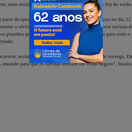
nte, mais unidades precisarão ser produzidas até o fim do verão
em parte da operação Verão Mais Seguro, que começou no dia 22
entar o efetivo policial nos locais que mais recebem turistas d
s plantões policiais nas delegacias e contribuirão para todo o
eríodo.
 ocorrem, assim como ocorrências de perturbação de sossego. D
ia, atuando para que os turistas tenham um verão seguro”, finaliz