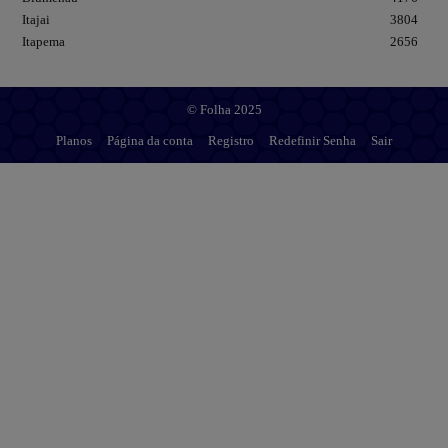
Itajai
3804
Itapema
2656
© Folha 2025
Planos
Página da conta
Registro
Redefinir Senha
Sair