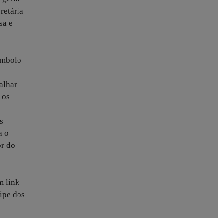
retária
sa e
ímbolo
alhar
 os
s
a o
or do
m link
ipe dos