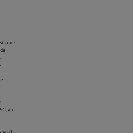
sta que
ada
ma
o
de
m
SC, ao
-geral