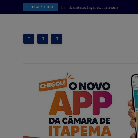
Balneário Piçarras: Prefeitura
ÚLTIMAS NOTÍCIAS
apresenta projeto da Praça do
Pescador à comunidade na próxima
quinta-feira dia 13