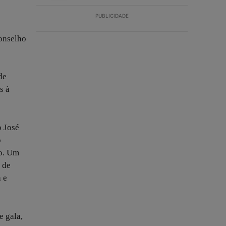
PUBLICIDADE
Conselho
de
s à
o José
o
do. Um
 de
 e
e gala,