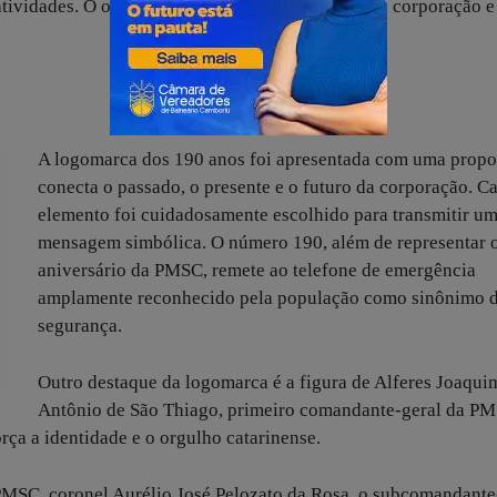
 atividades. O objetivo é aproximar a população da corporação e
A logomarca dos 190 anos foi apresentada com uma propo
conecta o passado, o presente e o futuro da corporação. C
elemento foi cuidadosamente escolhido para transmitir u
mensagem simbólica. O número 190, além de representar 
aniversário da PMSC, remete ao telefone de emergência
amplamente reconhecido pela população como sinônimo 
segurança.
Outro destaque da logomarca é a figura de Alferes Joaqui
Antônio de São Thiago, primeiro comandante-geral da PM
rça a identidade e o orgulho catarinense.
PMSC, coronel Aurélio José Pelozato da Rosa, o subcomandante