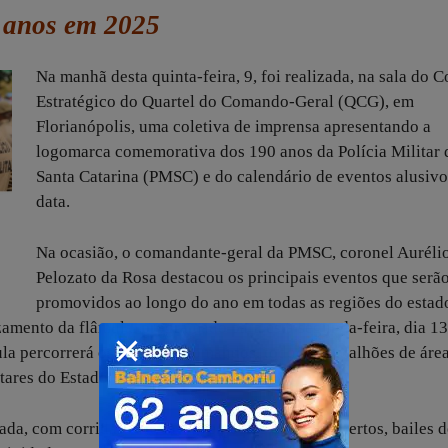
0 anos em 2025
Na manhã desta quinta-feira, 9, foi realizada, na sala do 
Estratégico do Quartel do Comando-Geral (QCG), em
Florianópolis, uma coletiva de imprensa apresentando a
logomarca comemorativa dos 190 anos da Polícia Militar 
Santa Catarina (PMSC) e do calendário de eventos alusivo
data.
Na ocasião, o comandante-geral da PMSC, coronel Auréli
Pelozato da Rosa destacou os principais eventos que serã
promovidos ao longo do ano em todas as regiões do esta
amento da flâmula, programado para esta segunda-feira, dia 13
ula percorrerá os Grandes Comandos, todos os batalhões de área
tares do Estado.
, com corridas rústicas, eventos de quartéis abertos, bailes d