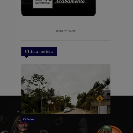
PUBLICIDADE
Ultima notícia
Cidades
São João Batista: Prefeitura realiza entrega
oficial de pavimentação na Ribanceira do Norte