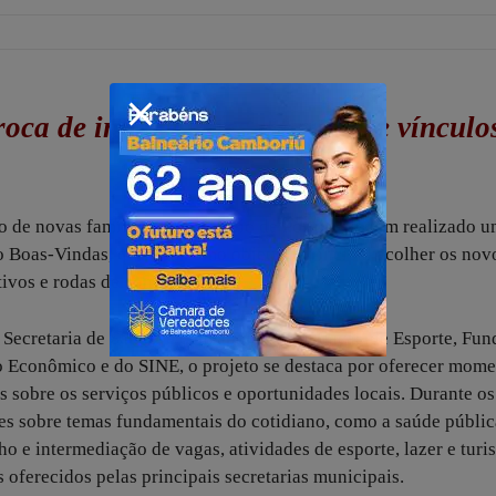
roca de informações e fortalece vínculo
 de novas famílias, o Município de Porto Belo tem realizado 
to Boas-Vindas, que tem como objetivo principal acolher os nov
ivos e rodas de conversa.
 Secretaria de Saúde, e com apoio da Fundação de Esporte, Fu
 Econômico e do SINE, o projeto se destaca por oferecer mome
 sobre os serviços públicos e oportunidades locais. Durante os
ões sobre temas fundamentais do cotidiano, como a saúde públic
o e intermediação de vagas, atividades de esporte, lazer e turi
 oferecidos pelas principais secretarias municipais.