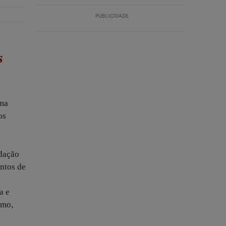
PUBLICIDADE
s
uma
os
ndação
ntos de
a e
smo,