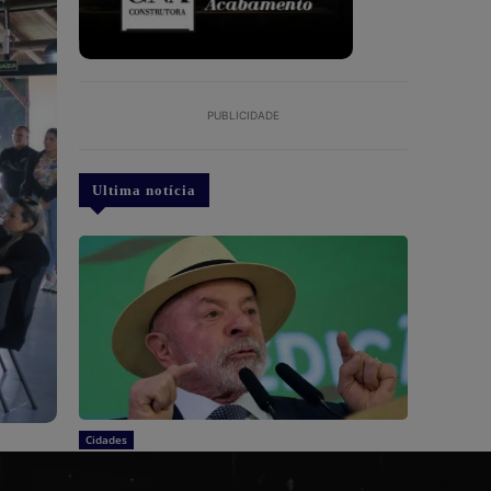
PUBLICIDADE
Ultima notícia
Cidades
São Paulo: Lula quer mostrar a Trump números
de queda do desmatamento na Amazônia