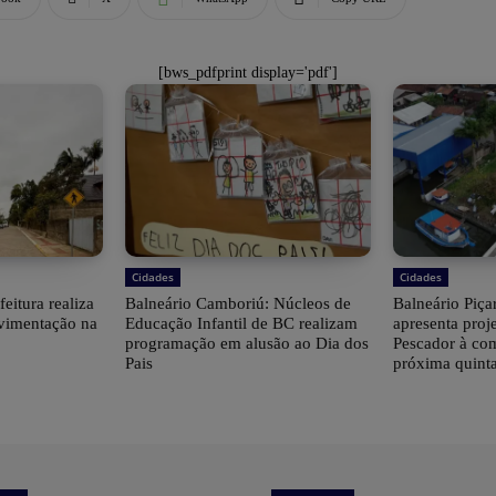
[bws_pdfprint display='pdf']
Cidades
Cidades
feitura realiza
Balneário Camboriú: Núcleos de
Balneário Piçar
avimentação na
Educação Infantil de BC realizam
apresenta proj
programação em alusão ao Dia dos
Pescador à co
Pais
próxima quinta