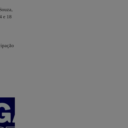
Souza,
4 e 18
cipação