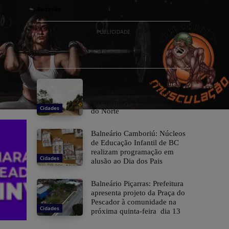
Redação
PUBLICIDADE
São João Batista: Prefeitura
realiza entrega oficial de
pavimentação na Ribanceira
Cidades
do Norte
Balneário Camboriú: Núcleos
de Educação Infantil de BC
realizam programação em
Cidades
alusão ao Dia dos Pais
Balneário Piçarras: Prefeitura
apresenta projeto da Praça do
Pescador à comunidade na
Cidades
próxima quinta-feira dia 13