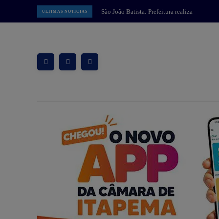
Balneário Camboriú: Núcleos de
ÚLTIMAS NOTÍCIAS
Educação Infantil de BC realizam
programação em alusão ao Dia dos
Pais