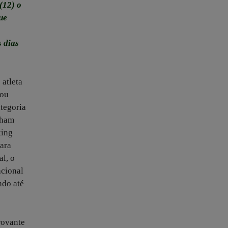
(12) o
ue
s dias
 atleta
 ou
ategoria
nham
king
para
al, o
acional
ndo até
rovante