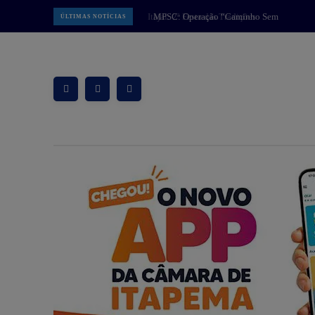
MPSC: Operação “Caminho Sem
ÚLTIMAS NOTÍCIAS
Volta” intensifica combate a facção
criminosa na Grande Florianópolis