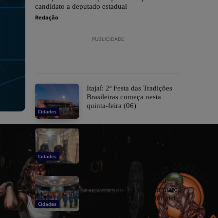
candidato a deputado estadual
Redação
PUBLICIDADE
​Itajaí: 2ª Festa das Tradições
Brasileiras começa nesta
quinta-feira (06)
Cidades
MPSC: Operação “Caminho
Sem Volta” intensifica
combate a facção criminosa na
Cidades
Grande Florianópolis
Barra Velha: Formatura do
Projeto Bombeiro Mirim marca
conquista de alunos e fortalece
Cidades
parceria pela educação