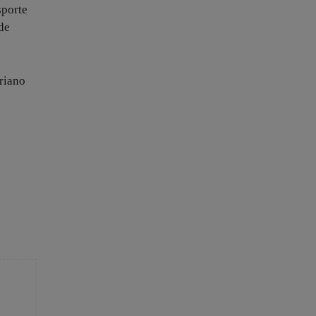
sporte
de
riano