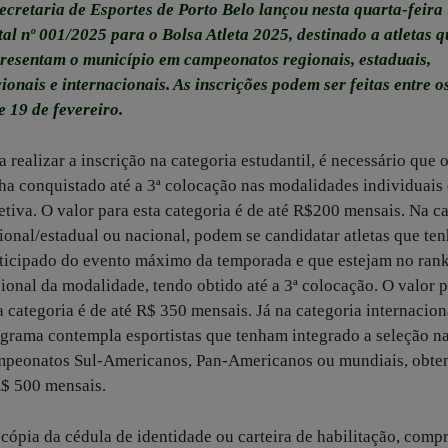
ecretaria de Esportes de Porto Belo lançou nesta quarta-feira 
tal nº 001/2025 para o Bolsa Atleta 2025, destinado a atletas q
resentam o município em campeonatos regionais, estaduais,
ionais e internacionais. As inscrições podem ser feitas entre o
e 19 de fevereiro.
a realizar a inscrição na categoria estudantil, é necessário que o
ha conquistado até a 3ª colocação nas modalidades individuais
etiva. O valor para esta categoria é de até R$200 mensais. Na c
ional/estadual ou nacional, podem se candidatar atletas que te
ticipado do evento máximo da temporada e que estejam no ran
ional da modalidade, tendo obtido até a 3ª colocação. O valor 
a categoria é de até R$ 350 mensais. Já na categoria internacion
grama contempla esportistas que tenham integrado a seleção n
ampeonatos Sul-Americanos, Pan-Americanos ou mundiais, obte
 R$ 500 mensais.
r cópia da cédula de identidade ou carteira de habilitação, comp