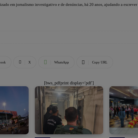
lizado em jornalismo investigativo e de denúncias, há 20 anos, ajudando a escrever
book
X
WhatsApp
Copy URL
[bws_pdfprint display='pdf']