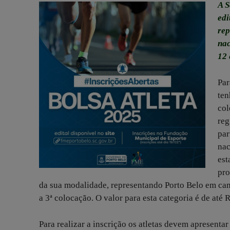
A S
edi
rep
nac
12 
Par
ten
col
reg
par
nac
est
pro
da sua modalidade, representando Porto Belo em c
a 3ª colocação. O valor para esta categoria é de até
Para realizar a inscrição os atletas devem apresenta