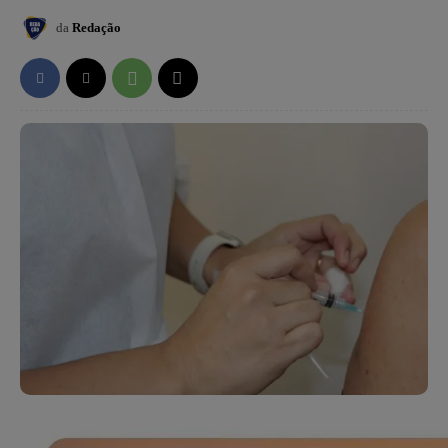
da
Redação