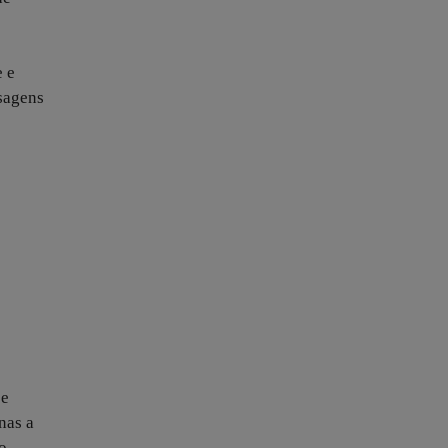
e e
sagens
 e
nas a
o