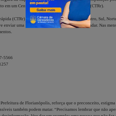
amento em um Centro de Testagem e Resposta Rápida (CTRr).
ápida (CTRr) em todas as regiões da Capital: Centro, Sul, Nort
eve enviar uma mensagem por WhatsApp para agendar. Nas men
mentos.
87-5566
-1257
efeitura de Florianópolis, reforça que o preconceito, estigma
issíveis também podem matar. “Precisamos lembrar que não ape
o e desinformação. Vou dar um exemplo: uma pessoa que não faz 