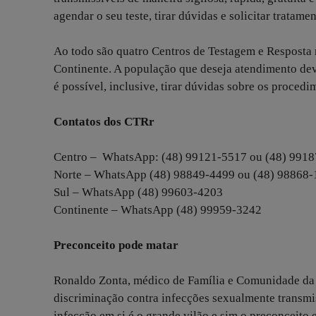
agendar o seu teste, tirar dúvidas e solicitar trat
Ao todo são quatro Centros de Testagem e Resposta r
Continente. A população que deseja atendimento d
é possível, inclusive, tirar dúvidas sobre os procedi
Contatos dos CTRr
Centro – WhatsApp: (48) 99121-5517 ou (48) 991
Norte – WhatsApp (48) 98849-4499 ou (48) 98868
Sul – WhatsApp (48) 99603-4203
Continente – WhatsApp (48) 99959-3242
Preconceito pode matar
Ronaldo Zonta, médico de Família e Comunidade da Pr
discriminação contra infecções sexualmente transm
infecção em si é o grande vilão e sim o preconceit