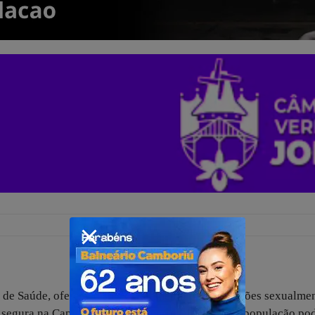
a de Saúde, oferece testes e tratamento para infecções sexualme
 e segura na Capital. Além dos Centros de Saúde, a população po