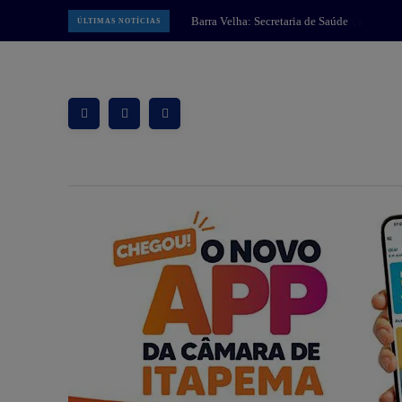
Guaramirim: Prefeitura começa
ÚLTIMAS NOTÍCIAS
implantar Muralha Digital com 78
câmeras