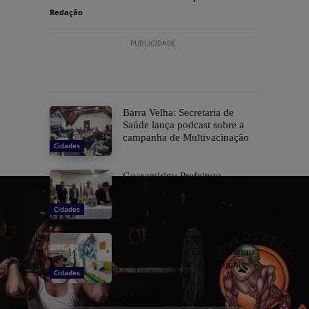
Redação
PUBLICIDADE
Barra Velha: Secretaria de
Saúde lança podcast sobre a
campanha de Multivacinação
Cidades
Guaramirim: Prefeitura
começa implantar Muralha
Digital com 78 câmeras
Cidades
Itapema: ECIM Maria Linhares
realiza Feira do Conhecimento
com foco no Meio Ambiente
Cidades