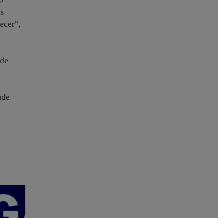
os
ecer”,
 de
úde