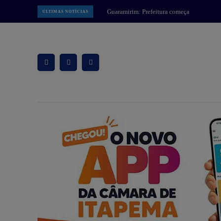
Guaramirim: Prefeitura começa
ÚLTIMAS NOTÍCIAS
implantar Muralha Digital com 78
câmeras