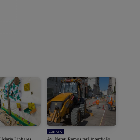
CONASA
 Maria Linhares
Av. Nereu Ramos terá interdição