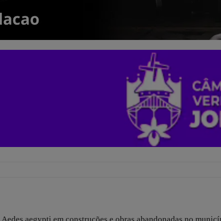
Aedes aegypti em construções e obras abandonadas no municíp