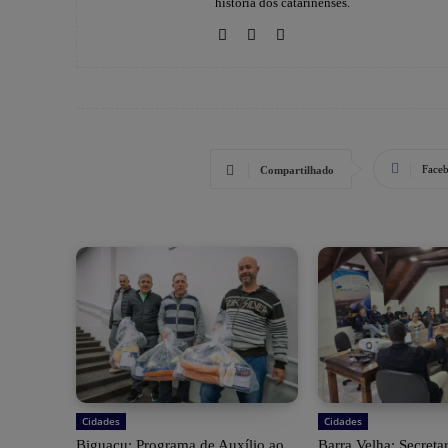
história dos catarinenses.
Face
Compartilhado
Cidades
Cidades
Biguaçu: Programa de Auxílio ao
Barra Velha: Secreta