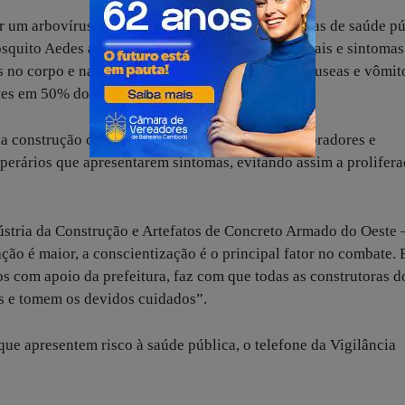
r um arbovírus, sendo um dos principais problemas de saúde pú
quito Aedes aegypti infectado. Os principais sinais e sintomas
s no corpo e nas articulações, perda do apetite, náuseas e vômit
tes em 50% dos casos).
 construção civil que, isolem do grupo se colaboradores e
erários que apresentarem sintomas, evitando assim a prolifera
ústria da Construção e Artefatos de Concreto Armado do Oeste 
o é maior, a conscientização é o principal fator no combate. 
os com apoio da prefeitura, faz com que todas as construtoras d
s e tomem os devidos cuidados”.
ue apresentem risco à saúde pública, o telefone da Vigilância