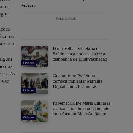
Redação
antes
ngue.
PUBLICIDADE
ações
izar os
cuidado.
Barra Velha: Secretaria de
Saúde lança podcast sobre a
brigam
campanha de Multivacinação
Cidades
ão dos
bras. As
Guaramirim: Prefeitura
e vão
começa implantar Muralha
Digital com 78 câmeras
Cidades
Itapema: ECIM Maria Linhares
realiza Feira do Conhecimento
com foco no Meio Ambiente
Cidades