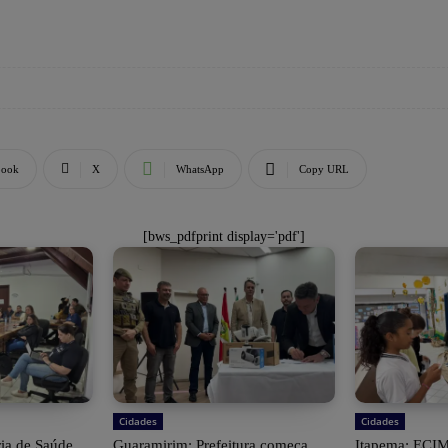
book
X
WhatsApp
Copy URL
[bws_pdfprint display='pdf']
Cidades
Cidades
ria de Saúde
Guaramirim: Prefeitura começa
Itapema: ECIM