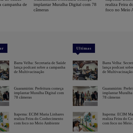
 a campanha de
implantar Muralha Digital com 78
realiza Feira
câmeras
foco no Meio 
ar
Ultimas
Barra Velha: Secretaria de Saúde
Barra Velha: Secre
lança podcast sobre a campanha
lança podcast sob
de Multivacinação
de Multivacinação
Guaramirim: Prefeitura começa
Guaramirim: Prefe
implantar Muralha Digital com
implantar Muralha
78 câmeras
78 câmeras
Itapema: ECIM Maria Linhares
Itapema: ECIM Mar
realiza Feira do Conhecimento
realiza Feira do C
com foco no Meio Ambiente
com foco no Meio