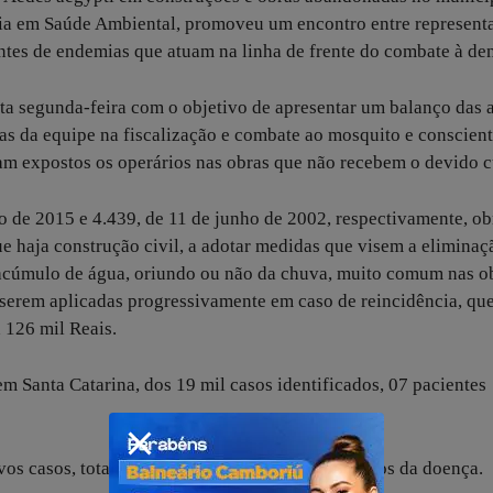
cia em Saúde Ambiental, promoveu um encontro entre represent
gentes de endemias que atuam na linha de frente do combate à de
esta segunda-feira com o objetivo de apresentar um balanço das 
ias da equipe na fiscalização e combate ao mosquito e conscient
cam expostos os operários nas obras que não recebem o devido 
o de 2015 e 4.439, de 11 de junho de 2002, respectivamente, o
ue haja construção civil, a adotar medidas que visem a eliminaç
 acúmulo de água, oriundo ou não da chuva, muito comum nas o
serem aplicadas progressivamente em caso de reincidência, qu
 126 mil Reais.
em Santa Catarina, dos 19 mil casos identificados, 07 pacientes
os casos, totalizando 77, com dois casos positivos da doença.