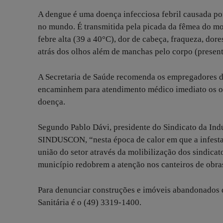
A dengue é uma doença infecciosa febril causada po
no mundo. É transmitida pela picada da fêmea do mos
febre alta (39 a 40°C), dor de cabeça, fraqueza, dore
atrás dos olhos além de manchas pelo corpo (presen
A Secretaria de Saúde recomenda os empregadores da
encaminhem para atendimento médico imediato os op
doença.
Segundo Pablo Dávi, presidente do Sindicato da Ind
SINDUSCON, “nesta época de calor em que a infestaçã
união do setor através da molibilização dos sindicat
município redobrem a atenção nos canteiros de obra
Para denunciar construções e imóveis abandonados q
Sanitária é o (49) 3319-1400.