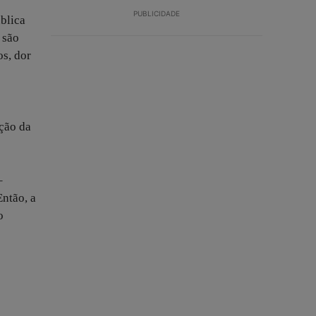
PUBLICIDADE
blica
 são
os, dor
ção da
–
Então, a
o