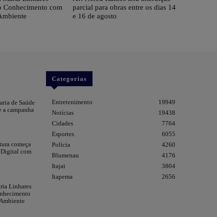
 do Conhecimento com
parcial para obras entre os dias 14
Ambiente
e 16 de agosto
Categorias
Entretenimento
19949
taria de Saúde
re a campanha
Notícias
19438
Cidades
7764
Esportes
6055
itura começa
Polícia
4260
 Digital com
Blumenau
4176
Itajai
3804
Itapema
2656
ia Linhares
onhecimento
 Ambiente