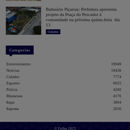
Balneário Piçarras: Prefeitura apresenta
projeto da Praça do Pescador à
comunidade na próxima quinta-feira dia
13
Cidades
Categorias
Entretenimento
19949
Notícias
19438
Cidades
7774
Esportes
6055
Polícia
4260
Blumenau
4176
Itajai
3804
Itapema
2656
© Folha 2025