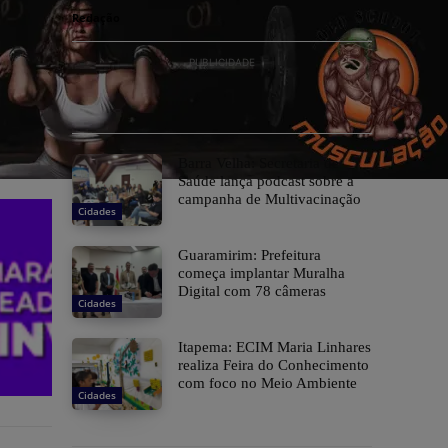
Redação
PUBLICIDADE
Barra Velha: Secretaria de
Saúde lança podcast sobre a
campanha de Multivacinação
Cidades
Guaramirim: Prefeitura
começa implantar Muralha
Digital com 78 câmeras
Cidades
Itapema: ECIM Maria Linhares
realiza Feira do Conhecimento
com foco no Meio Ambiente
Cidades