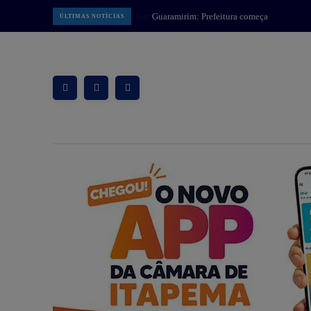
Guaramirim: Prefeitura começa
ÚLTIMAS NOTÍCIAS
implantar Muralha Digital com 78
câmeras