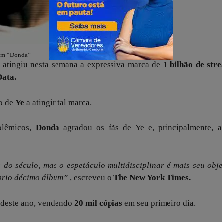
com “Donda”
,
atingiu nesta semana a expressiva marca de
1 bilhão de str
Data.
do de
Ye
a atingir tal marca.
polêmicos,
Donda
agradou os fãs de Ye e, principalmente, a 
 do século, mas o espetáculo multidisciplinar é mais seu obj
óprio décimo álbum”
, escreveu o
The New York Times.
deste ano, vendendo
20 mil cópias
em seu primeiro dia.