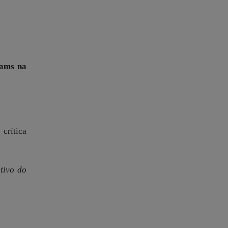
eams na
crítica
etivo do