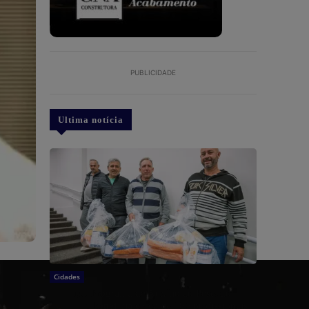
PUBLICIDADE
Ultima notícia
Cidades
Biguaçu: Programa de Auxílio ao Pescador
Artesanal beneficia cerca de 100 profissionais