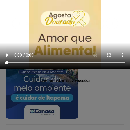
Facebook
X
WhatsApp
PUBLICIDADE
Isso vai fechar em
1
segundos