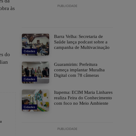
es da
PUBLICIDADE
obra às
Barra Velha: Secretaria de
Saúde lança podcast sobre a
campanha de Multivacinação
Cidades
es do
lian
Guaramirim: Prefeitura
começa implantar Muralha
Digital com 78 câmeras
Cidades
Itapema: ECIM Maria Linhares
realiza Feira do Conhecimento
com foco no Meio Ambiente
Cidades
 a
PUBLICIDADE