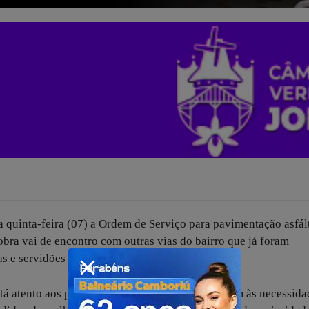
 quinta-feira (07) a Ordem de Serviço para pavimentação asfál
bra vai de encontro com outras vias do bairro que já foram
 e servidões do bairro.
está atento aos pedidos dos moradores, mas também às necessida