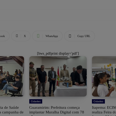
book
X
WhatsApp
Copy URL
[bws_pdfprint display='pdf']
Cidades
Cidades
ria de Saúde
Guaramirim: Prefeitura começa
Itapema: ECIM
 a campanha de
implantar Muralha Digital com 78
realiza Feira