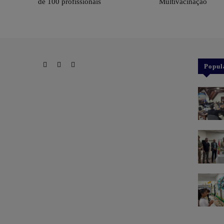
de 100 profissionais
Multivacinação
Popul