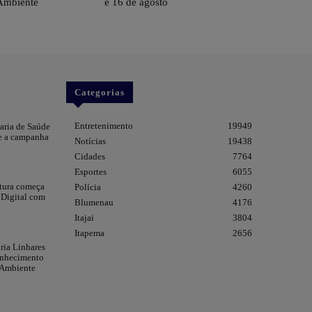
Ambiente
e 16 de agosto
Categorias
Entretenimento
19949
taria de Saúde
re a campanha
Notícias
19438
Cidades
7764
Esportes
6055
itura começa
Polícia
4260
 Digital com
Blumenau
4176
Itajai
3804
Itapema
2656
ia Linhares
onhecimento
 Ambiente