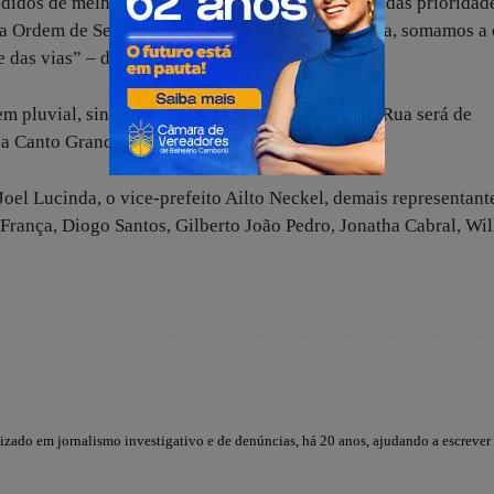
didos de melhorias em diferentes ruas e sabemos das prioridad
r a Ordem de Serviço para a pavimentação desta rua, somamos a 
e das vias” – destaca.
m pluvial, sinalização viária e terraplanagem da Rua será de
 a Canto Grande Engenharia Eireli.
 Joel Lucinda, o vice-prefeito Ailto Neckel, demais representant
 França, Diogo Santos, Gilberto João Pedro, Jonatha Cabral, Wil
lizado em jornalismo investigativo e de denúncias, há 20 anos, ajudando a escrever