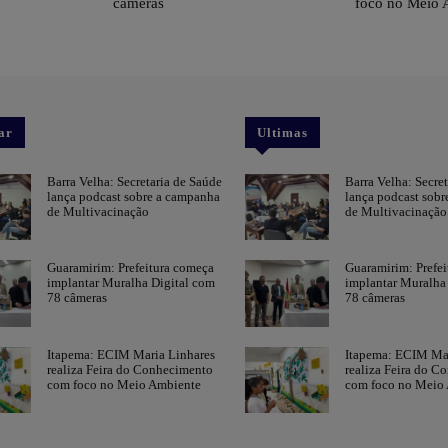
câmeras
foco no Meio 
ar
Ultimas
Barra Velha: Secretaria de Saúde
Barra Velha: Secre
lança podcast sobre a campanha
lança podcast sob
de Multivacinação
de Multivacinação
Guaramirim: Prefeitura começa
Guaramirim: Prefe
implantar Muralha Digital com
implantar Muralha
78 câmeras
78 câmeras
Itapema: ECIM Maria Linhares
Itapema: ECIM Mar
realiza Feira do Conhecimento
realiza Feira do C
com foco no Meio Ambiente
com foco no Meio