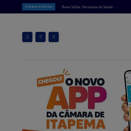
Guaramirim: Prefeitura começa
ÚLTIMAS NOTÍCIAS
implantar Muralha Digital com 78
câmeras