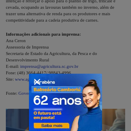
intenção é reforçar o apoio para o plantio de trigo, triticale e
cevada, ocupando as lavouras também no inverno, além de
trazer uma alternativa de renda para os produtores e mais
competitividade para a cadeia produtiva de carnes.
Informações adicionais para imprensa:
Ana Ceron
Assessoria de Imprensa
Secretaria de Estado da Agricultura, da Pesca e do
Desenvolvimento Rural
E-mail:
imprensa@agricultura.sc.gov.br
Fone:
(48) 3664-4417/
98843-4996
Site:
www.agricultura.sc.gov.br
Fonte:
Governo SC