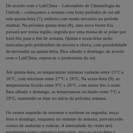
De acordo com o LabClima – Laboratório de Climatologia da
Univali – começamos a semana com bons períodos de sol até
esta quarta-feira (7), embora com muito nevoeiro no período
matinal. Na próxima quinta-feira (8), uma nova frente fria
passará por nossa região, seguida por uma massa de ar polar que
trará frio para o fim de semana. Quinta e sexta-feira serão
marcadas pelo predomínio de nuvens e chuva, com possibilidade
de trovoadas na quinta-feira. Para sábado e domingo, de acordo
com o LabClima, espera-se o predomínio do sol.
Até quinta-feira, as temperaturas mínimas variarão entre 15°C e
16°C, com máximas entre 27°C e 29°C. Na sexta-feira (9), as
temperaturas ficarão entre 9°C e 20°C, com maior frio à noite.
Para sábado e domingo, as temperaturas oscilarão entre 7°C e
19°C, mantendo-se frias no início da próxima semana.
Os ventos soprarão de noroeste e nordeste na segunda, terça-
feira e domingo, enquanto no restante da semana, prevalecerão
ventos de sudoeste e sudeste. A intensidade do vento será
geralmente entre calmaria e brisa leve, mas na sexta-feira e