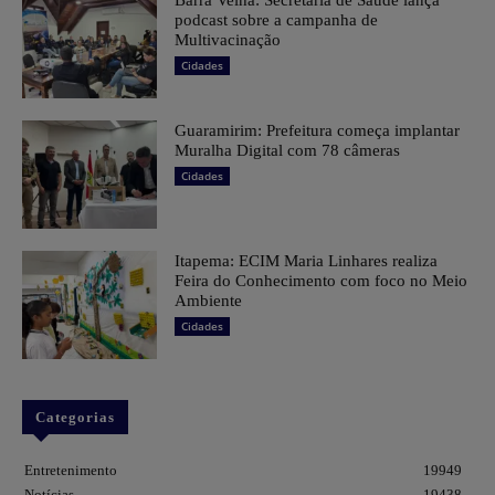
Barra Velha: Secretaria de Saúde lança
podcast sobre a campanha de
Multivacinação
Cidades
Guaramirim: Prefeitura começa implantar
Muralha Digital com 78 câmeras
Cidades
Itapema: ECIM Maria Linhares realiza
Feira do Conhecimento com foco no Meio
Ambiente
Cidades
Categorias
Entretenimento
19949
Notícias
19438