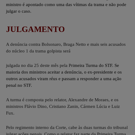
ministro é apontado como uma das vítimas da trama e não pode
julgar o caso.
JULGAMENTO
A denúncia contra Bolsonaro, Braga Netto e mais seis acusados
do núcleo 1 da trama golpista será
julgada no dia 25 deste mês pela Pri
meira Turma do STF. Se
maioria dos ministros aceitar a denúncia, o ex-presidente e os
outros acusados viram réus e passam a responder a uma ação
penal no STF.
A turma é composta pelo relator, Alexandre de Moraes, e os
ministros Flávio Dino, Cristiano Zanin, Cármen Lúcia e Luiz
Fux.
Pelo regimento interno da Corte, cabe às duas turmas do tribunal
julgar ações penais. Como o relator faz parte da Primeira Turma,