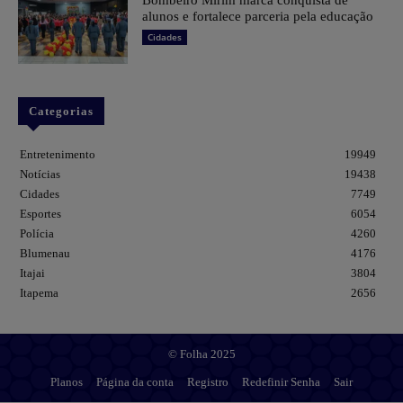
Bombeiro Mirim marca conquista de
alunos e fortalece parceria pela educação
Cidades
Categorias
Entretenimento
19949
Notícias
19438
Cidades
7749
Esportes
6054
Polícia
4260
Blumenau
4176
Itajai
3804
Itapema
2656
© Folha 2025
Planos
Página da conta
Registro
Redefinir Senha
Sair