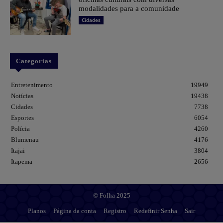
modalidades para a comunidade
Cidades
Categorias
Entretenimento
19949
Notícias
19438
Cidades
7738
Esportes
6054
Polícia
4260
Blumenau
4176
Itajai
3804
Itapema
2656
© Folha 2025
Planos
Página da conta
Registro
Redefinir Senha
Sair