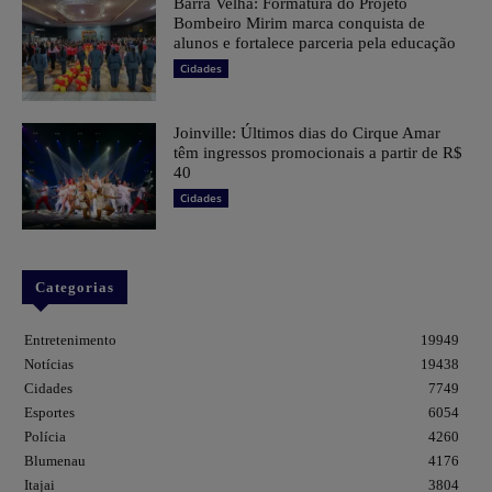
Barra Velha: Formatura do Projeto
Bombeiro Mirim marca conquista de
alunos e fortalece parceria pela educação
Cidades
Joinville: Últimos dias do Cirque Amar
têm ingressos promocionais a partir de R$
40
Cidades
Categorias
Entretenimento
19949
Notícias
19438
Cidades
7749
Esportes
6054
Polícia
4260
Blumenau
4176
Itajai
3804