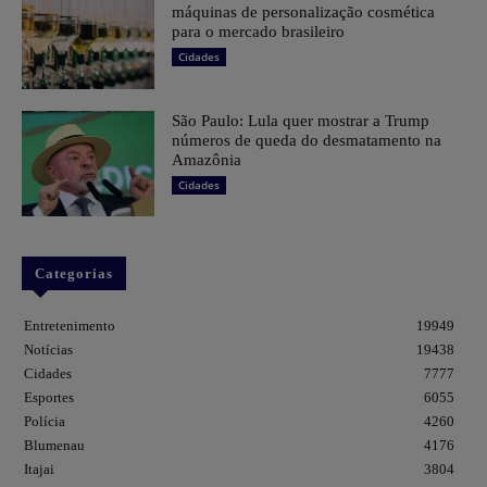
máquinas de personalização cosmética
para o mercado brasileiro
Cidades
São Paulo: Lula quer mostrar a Trump
números de queda do desmatamento na
Amazônia
Cidades
Categorias
Entretenimento
19949
Notícias
19438
Cidades
7777
Esportes
6055
Polícia
4260
Blumenau
4176
Itajai
3804