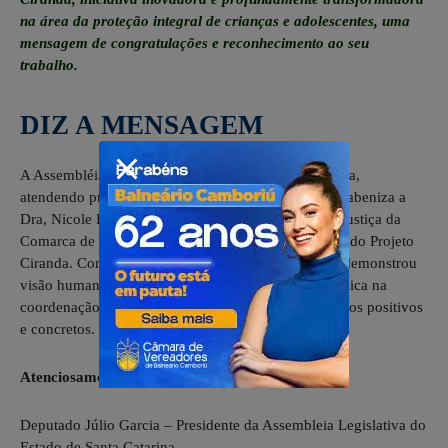
na área da proteção integral de crianças e adolescentes, uma
mensagem de congratulações e reconhecimento ao seu
trabalho.
DIZ A MENSAGEM
A Assembléia Legislativa do Estado de Santa Catarina,
atendendo proposição do deputado Julio Garcia, parabeniza a
Dra, Nicole Lange de Almeida Pires, Promotora de Justiça da
Comarca de Itá/SC, em reconhecimento à realização do Projeto
Ciranda. Com a iniciativa, a Promotora Dra. Nicole demonstrou
visão humanista, espírito público e competência técnica na
coordenação de um projeto que já apresenta resultados positivos
e concretos.
Atenciosamente
Deputado Júlio Garcia – Presidente da Assembleia Legislativa do
Estado de Santa Catarina.