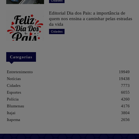
Cidades
Editorial Dia dos Pais: a importância de
quem nos ensina a caminhar pelas estradas
da vida
Cidades
Categorias
Entretenimento
19949
Notícias
19438
Cidades
7773
Esportes
6055
Polícia
4260
Blumenau
4176
Itajai
3804
Itapema
2656