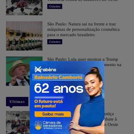
Cidades
São Paulo: Natura sai na frente e traz
máquinas de personalização cosmética
para o mercado brasileiro
Cidades
São Paulo: Lula quer mostrar a Trump
números de queda do desmatamento na
Amazônia
Cidades
Ultimas
Agosto Lilás: Promotores de Justiça
participam de atividade de combate à
violência contra as mulheres no Oeste
Cidades