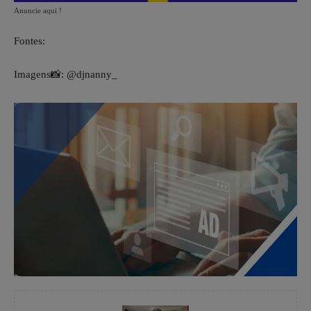
Anuncie aqui !
Fontes:
Imagens
📸
: @djnanny_